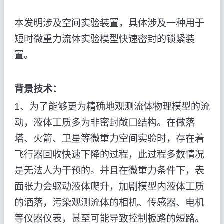
本发明涉及空间实验装置，具体涉及一种用于
短时微重力流体实验模型快速密封的锁紧装
置。
背景技术：
1、为了能够更为精确地观测流体物理模型的流
动，液体工质多为非密封敞口结构。在做落
塔、火箭、卫星等微重力空间实验时，存在着
飞行器回收快速下降的过程，此过程多数情况
是无法人为干预的。并且在微重力条件下，表
面张力会驱动液体爬升，加剧模型内液体工质
的洒落，污染观测流体的相机、传感器、电机
等仪器仪表，甚至可能导致控制板路的短路。