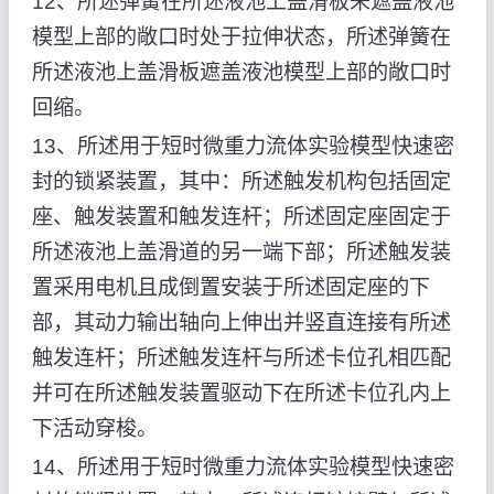
12、所述弹簧在所述液池上盖滑板未遮盖液池
模型上部的敞口时处于拉伸状态，所述弹簧在
所述液池上盖滑板遮盖液池模型上部的敞口时
回缩。
13、所述用于短时微重力流体实验模型快速密
封的锁紧装置，其中：所述触发机构包括固定
座、触发装置和触发连杆；所述固定座固定于
所述液池上盖滑道的另一端下部；所述触发装
置采用电机且成倒置安装于所述固定座的下
部，其动力输出轴向上伸出并竖直连接有所述
触发连杆；所述触发连杆与所述卡位孔相匹配
并可在所述触发装置驱动下在所述卡位孔内上
下活动穿梭。
14、所述用于短时微重力流体实验模型快速密