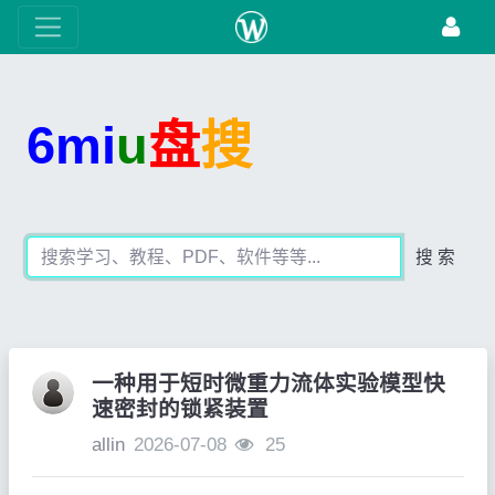
6mi
u
盘
搜
搜 索
一种用于短时微重力流体实验模型快
速密封的锁紧装置
allin
2026-07-08
25