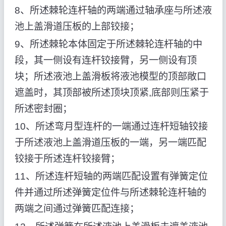
8、所述棘轮连杆轴的两端通过轴承座与所述液
池上盖滑道压板的上部铰接；
9、所述棘轮本体固定于所述棘轮连杆轴的中
段，其一侧设有连杆铰接臂，另一侧设有顶
块；所述液池上盖滑板将液池模型的顶部敞口
遮盖时，其顶部被所述顶块顶紧,底部则压紧于
所述密封圈；
10、所述弯月型连杆的一端通过连杆短轴铰接
于所述液池上盖滑道压板的一端，另一端匹配
铰接于所述连杆铰接臂；
11、所述连杆短轴的两端匹配设置有弹簧定位
件并通过所述弹簧定位件与所述棘轮连杆轴的
两端之间通过弹簧匹配连接；