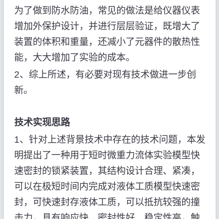
为了做到防水防油，常见的做法是给仪器仪表
增加外保护设计，并进行层层验证，既增大了
装置的体积和重量，还减小了元器件的散热性
能，大大增加了实验的成本。
2、综上所述，有必要对现有技术做进一步创
新。
技术实现思路
1、针对上述背景技术中存在的技术问题，本发
明提出了一种用于短时微重力流体实验模型快
速密封的锁紧装置，其结构设计合理、紧凑，
可以在极短时间内完成对液体工质模型快速密
封，可快速封存液体工质，可以抵抗较强的撞
击力，具有响应快、密封性好、稳定性高，触