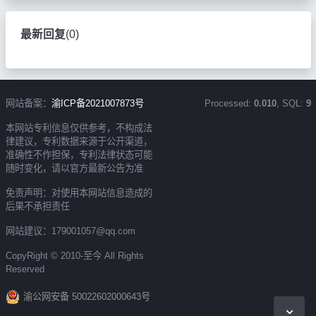
最新回复
(
0
)
网站备案：
渝ICP备2021007873号
Processed:
0.010
, SQL:
9
本网站专利信息仅供参考，不构成法
律建议，专利数据来源于公开渠道，
准确性不作担保，专利法律状态可能
随时变化，请以官方最新公告为准
免责声明：对使用本网站信息造成的
后果不承担责任
网站建议：179001057@qq.com
CopyRight © 2010-至今 All Rights
Reserved
渝公网安备 50022602000643号