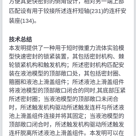
方便其更快密封的倒角设计，相对另一端上部
匹配设有用于铰接所述连杆短轴(231)的连杆安
装座(134)。
技术总结
本发明提供了一种用于短时微重力流体实验模
型快速密封的锁紧装置，其包括密封机构、棘
轮锁紧机构和触发机构；所述密封机构匹配安
装在液池模型的顶部敞口处，其包括密封圈、
箍圈和液池上滑盖组件；所述液池上滑盖组件
将液池模型的顶部敞口闭合的同时,其底部压紧
所述密封圈；当液池模型的顶部敞口未闭合
时，所述触发机构驱动所述触发连杆与所述液
池上滑盖组件连接并将其固定；当液池模型的
顶部敞口闭合时，所述触发机构驱动所述触发
连杆脱离所述液池上滑盖组件。本发明可以在