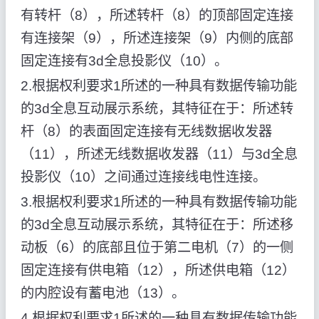
有转杆（8），所述转杆（8）的顶部固定连接
有连接架（9），所述连接架（9）内侧的底部
固定连接有3d全息投影仪（10）。
2.根据权利要求1所述的一种具有数据传输功能
的3d全息互动展示系统，其特征在于：所述转
杆（8）的表面固定连接有无线数据收发器
（11），所述无线数据收发器（11）与3d全息
投影仪（10）之间通过连接线电性连接。
3.根据权利要求1所述的一种具有数据传输功能
的3d全息互动展示系统，其特征在于：所述移
动板（6）的底部且位于第二电机（7）的一侧
固定连接有供电箱（12），所述供电箱（12）
的内腔设有蓄电池（13）。
4.根据权利要求1所述的一种具有数据传输功能