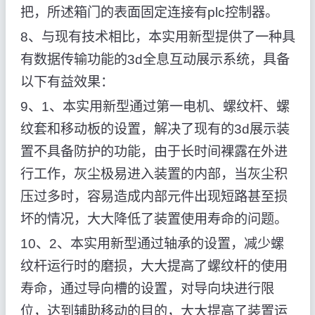
把，所述箱门的表面固定连接有plc控制器。
8、与现有技术相比，本实用新型提供了一种具
有数据传输功能的3d全息互动展示系统，具备
以下有益效果：
9、1、本实用新型通过第一电机、螺纹杆、螺
纹套和移动板的设置，解决了现有的3d展示装
置不具备防护的功能，由于长时间裸露在外进
行工作，灰尘极易进入装置的内部，当灰尘积
压过多时，容易造成内部元件出现短路甚至损
坏的情况，大大降低了装置使用寿命的问题。
10、2、本实用新型通过轴承的设置，减少螺
纹杆运行时的磨损，大大提高了螺纹杆的使用
寿命，通过导向槽的设置，对导向块进行限
位，达到辅助移动的目的，大大提高了装置运