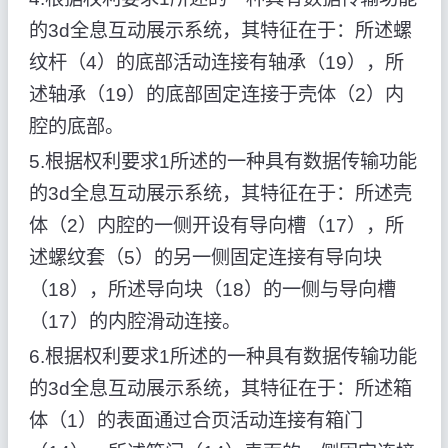
的3d全息互动展示系统，其特征在于：所述螺
纹杆（4）的底部活动连接有轴承（19），所
述轴承（19）的底部固定连接于壳体（2）内
腔的底部。
5.根据权利要求1所述的一种具有数据传输功能
的3d全息互动展示系统，其特征在于：所述壳
体（2）内腔的一侧开设有导向槽（17），所
述螺纹套（5）的另一侧固定连接有导向块
（18），所述导向块（18）的一侧与导向槽
（17）的内腔滑动连接。
6.根据权利要求1所述的一种具有数据传输功能
的3d全息互动展示系统，其特征在于：所述箱
体（1）的表面通过合页活动连接有箱门