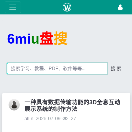
6mi
u
盘
搜
搜 索
一种具有数据传输功能的3D全息互动
展示系统的制作方法
allin
2026-07-09
27