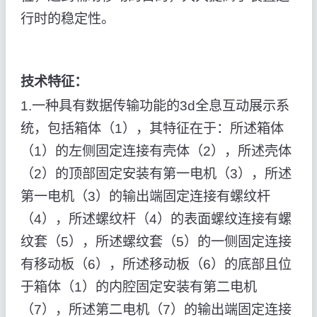
行时的稳定性。
技术特征：
1.一种具有数据传输功能的3d全息互动展示系
统，包括箱体（1），其特征在于：所述箱体
（1）的左侧固定连接有壳体（2），所述壳体
（2）的顶部固定安装有第一电机（3），所述
第一电机（3）的输出端固定连接有螺纹杆
（4），所述螺纹杆（4）的表面螺纹连接有螺
纹套（5），所述螺纹套（5）的一侧固定连接
有移动板（6），所述移动板（6）的底部且位
于箱体（1）的内腔固定安装有第二电机
（7），所述第二电机（7）的输出端固定连接