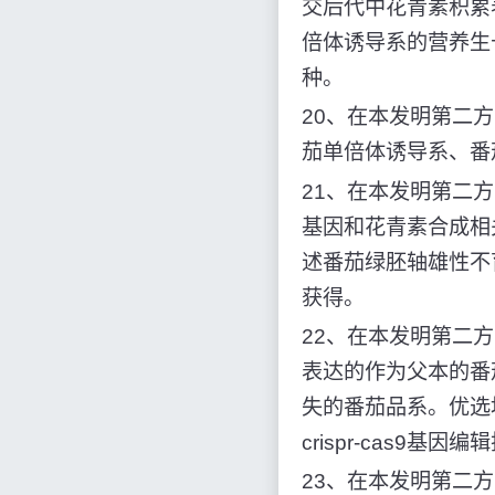
交后代中花青素积累
倍体诱导系的营养生
种。
20、在本发明第二
茄单倍体诱导系、番
21、在本发明第二
基因和花青素合成相
述番茄绿胚轴雄性不育
获得。
22、在本发明第二
表达的作为父本的番
失的番茄品系。优选
crispr-cas9基
23、在本发明第二