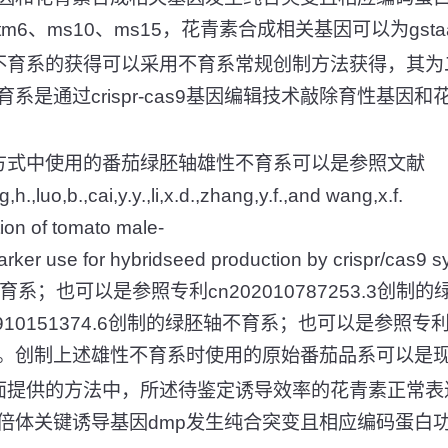
6、ms10、ms15，花青素合成相关基因可以为gstaa、
不育系的获得可以采用不育系常规创制方法获得，其为
系是通过crispr-cas9基因编辑技术敲除育性基因
方式中使用的番茄绿胚轴雄性不育系可以是参照文献
g,h.,luo,b.,cai,y.y.,li,x.d.,zhang,y.f.,and wang,x.f.
ion of tomato male-
 marker use for hybridseed production by crispr/cas9 
育系；也可以是参照专利cn202010787253.3创制
10151374.6创制的绿胚轴不育系；也可以是参照专利cn2
。创制上述雄性不育系时使用的原始番茄品系可以是
面提供的方法中，所述待鉴定诱导效率的花青素正常表
倍体关键诱导基因dmp发生纯合突变且相应编码蛋白