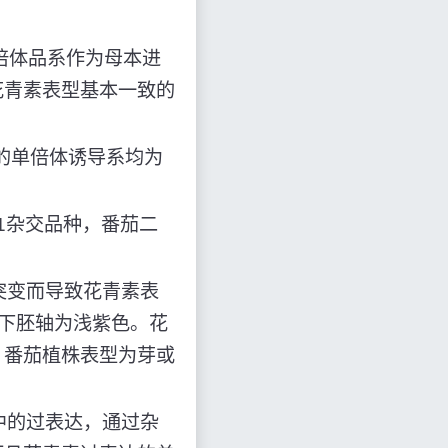
倍体品系作为母本进
花青素表型基本一致的
达的单倍体诱导系均为
1杂交品种，番茄二
突变而导致花青素表
，下胚轴为浅紫色。花
，番茄植株表型为芽或
中的过表达，通过杂