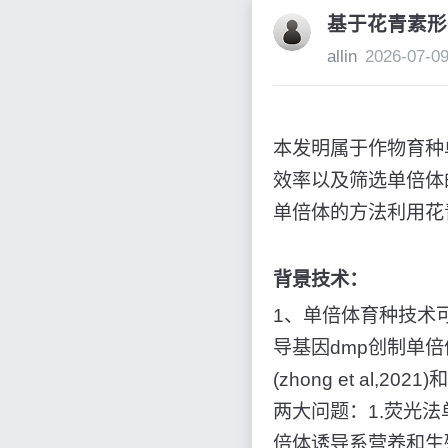
基于花青素形
allin
2026-07-0
本发明属于作物育种
效率以及筛选单倍体
单倍体的方法利用花
背景技术：
1、单倍体育种技术
导基因dmp创制单
(zhong et al,2
两大问题：1.荧光
倍体诱导系营养和生