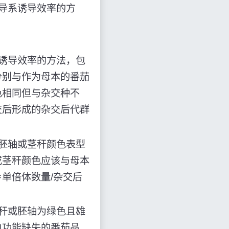
导系诱导效率的方
诱导效率的方法，包
分别与作为母本的番茄
色相同但与杂交种不
交后形成的杂交后代群
胚轴或茎秆颜色表型
或茎秆颜色应该与母本
单倍体数量/杂交后
秆或胚轴为绿色且雄
白功能缺失的番茄品