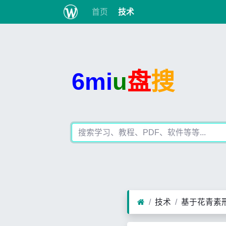
首页
技术
6mi
u
盘
搜
技术
基于花青素