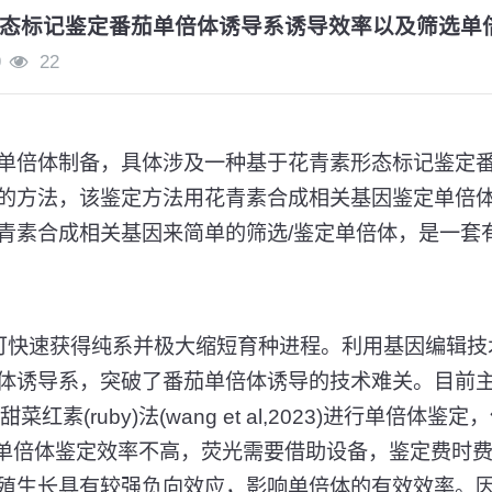
态标记鉴定番茄单倍体诱导系诱导效率以及筛选单
9
22
单倍体制备，具体涉及一种基于花青素形态标记鉴定
的方法，该鉴定方法用花青素合成相关基因鉴定单倍
青素合成相关基因来简单的筛选/鉴定单倍体，是一套
可快速获得纯系并极大缩短育种进程。利用基因编辑技
倍体诱导系，突破了番茄单倍体诱导的技术难关。目前
021)和甜菜红素(ruby)法(wang et al,2023)进行单
法单倍体鉴定效率不高，荧光需要借助设备，鉴定费时费
殖生长具有较强负向效应，影响单倍体的有效效率。