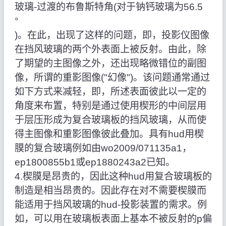
玻璃-过渡的布鲁斯特角(对于钠钙玻璃为56.5
°
)。在此，出现了这样的问题，即，投影仪图像
在挡风玻璃的两个外表面上被反射。由此，除
了期望的主图像之外，还出现略微错位的副图
像，所谓的重影图像("幻像")。该问题通常通过
如下方式来减轻，即，所述表面彼此以一定的
角度来布置，特别是通过使用楔形的中间层用
于层压形成为复合玻璃板的挡风玻璃，从而使
得主图像和重影图像彼此叠加。具有hud用楔
膜的复合玻璃例如由wo2009/071135a1，
ep1800855b1或ep1880243a2已知。
4.楔膜是昂贵的，因此这种hud用复合玻璃板的
制造是相当昂贵的。因此存在对不需要楔膜而
能适用于挡风玻璃的hud-投影装置的需求。例
如，可以用在玻璃板表面上基本不被反射的p偏