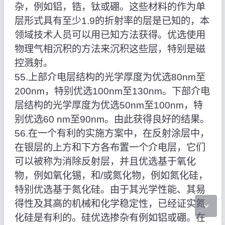
杂，例如铝，锆，钛或硼。这些材料的作为单
层形式具有至少1.9的折射率的层是已知的，本
领域技术人员可以用已知方法获得。优选使用
物理气相沉积的方法来沉积这些层，特别是磁
控溅射。
55.上部介电层结构的光学厚度为优选80nm至
200nm，特别优选100nm至130nm。下部介电
层结构的光学厚度为优选50nm至100nm，特
别优选60 nm至90nm。由此获得良好的结果。
56.在一个有利的实施方案中，在反射涂层中，
在银层的上方和下方各布置一个介电层，它们
可以被称为消除反射层，并且优选基于氧化
物，例如氧化锡，和/或氮化物，例如氮化硅，
特别优选基于氮化硅。由于其光学性能、其易
得性及其高的机械和化学稳定性，已经证实氮
化硅是有利的。硅优选掺杂有例如铝或硼。在